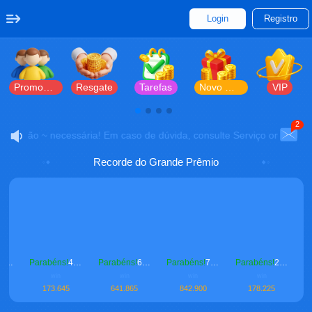
Login
Registro
Promoção
Resgate
Tarefas
Novo Membro
VIP
2
]Coleção ~ necessária! Em caso de dúvida, consulte Serviço online 7×2
Recorde do Grande Prêmio
***38
Parabéns!
4*****14
Parabéns!
6*****83
Parabéns!
7*****30
Parabéns!
2*****57
Pa
win
win
win
win
173.645
641.865
842.900
178.225