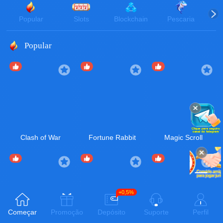
Popular
Slots
Blockchain
Pescaria
R
Popular
Clash of War
Fortune Rabbit
Magic Scroll
+0,5%
Começar
Promoção
Depósito
Suporte
Perfil
Alibaba's Cave of